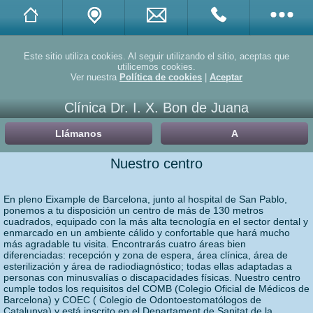
Twitter
Este sitio utiliza cookies. Al seguir utilizando el sitio, aceptas que
utilicemos cookies.
Ver nuestra
Política de cookies
|
Aceptar
Facebook
Clínica Dr. I. X. Bon de Juana
Linkedin
Llámanos
A
Yelp
Nuestro centro
Doctuo
En pleno Eixample de Barcelona, junto al hospital de San Pablo,
ponemos a tu disposición un centro de más de 130 metros
Doctoralia
cuadrados, equipado con la más alta tecnología en el sector dental y
enmarcado en un ambiente cálido y confortable que hará mucho
más agradable tu visita. Encontrarás cuatro áreas bien
Promociones
diferenciadas: recepción y zona de espera, área clínica, área de
esterilización y área de radiodiagnóstico; todas ellas adaptadas a
personas con minusvalías o discapacidades físicas. Nuestro centro
Compartir
cumple todos los requisitos del COMB (Colegio Oficial de Médicos de
Barcelona) y COEC ( Colegio de Odontoestomatólogos de
Catalunya) y está inscrito en el Departament de Sanitat de la