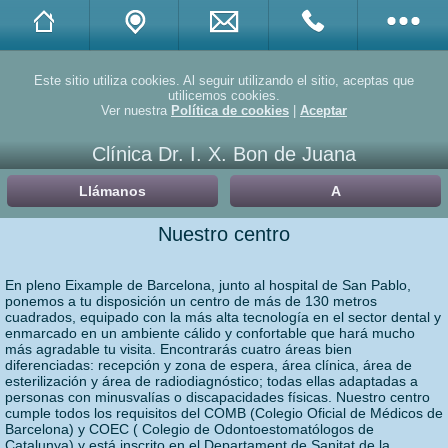
Twitter
Este sitio utiliza cookies. Al seguir utilizando el sitio, aceptas que
utilicemos cookies.
Ver nuestra
Política de cookies
|
Aceptar
Facebook
Clínica Dr. I. X. Bon de Juana
Linkedin
Llámanos
A
Yelp
Nuestro centro
Doctuo
En pleno Eixample de Barcelona, junto al hospital de San Pablo,
ponemos a tu disposición un centro de más de 130 metros
Doctoralia
cuadrados, equipado con la más alta tecnología en el sector dental y
enmarcado en un ambiente cálido y confortable que hará mucho
más agradable tu visita. Encontrarás cuatro áreas bien
Promociones
diferenciadas: recepción y zona de espera, área clínica, área de
esterilización y área de radiodiagnóstico; todas ellas adaptadas a
personas con minusvalías o discapacidades físicas. Nuestro centro
Compartir
cumple todos los requisitos del COMB (Colegio Oficial de Médicos de
Barcelona) y COEC ( Colegio de Odontoestomatólogos de
Catalunya) y está inscrito en el Departament de Sanitat de la