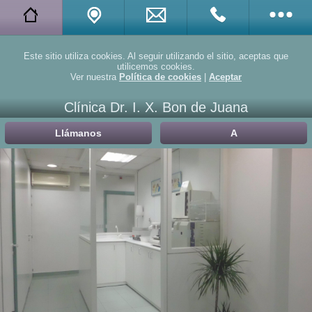
Twitter
Este sitio utiliza cookies. Al seguir utilizando el sitio, aceptas que
utilicemos cookies.
Ver nuestra
Política de cookies
|
Aceptar
Facebook
Clínica Dr. I. X. Bon de Juana
Linkedin
Llámanos
A
Yelp
Doctuo
Doctoralia
Promociones
Compartir