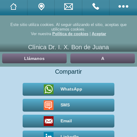
Twitter
Este sitio utiliza cookies. Al seguir utilizando el sitio, aceptas que
utilicemos cookies.
Ver nuestra
Política de cookies
|
Aceptar
Facebook
Clínica Dr. I. X. Bon de Juana
Linkedin
Llámanos
A
Yelp
Compartir
Doctuo
WhatsApp
Doctoralia
SMS
Promociones
Email
Compartir
LinkedIn