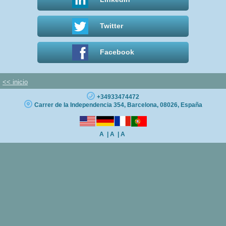
Acerca de
Twitter
Facebook
<< inicio
+34933474472
Carrer de la Independencia 354, Barcelona, 08026, España
A
| A
| A