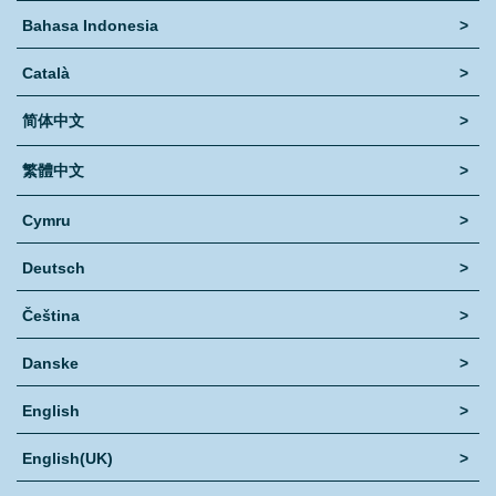
Acerca de
Bahasa Indonesia
>
Català
>
简体中文
>
繁體中文
>
Cymru
>
Deutsch
>
Čeština
>
Danske
>
English
>
English(UK)
>