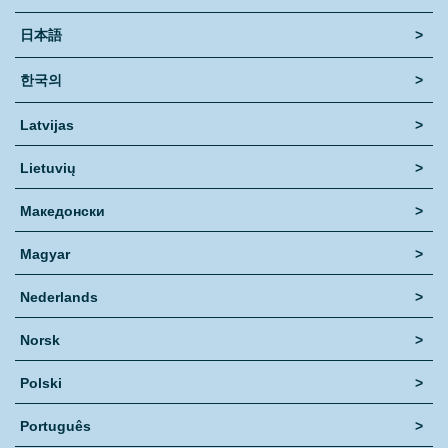
日本語
>
한국의
>
Latvijas
>
Lietuvių
>
Македонски
>
Magyar
>
Nederlands
>
Norsk
>
Polski
>
Português
>