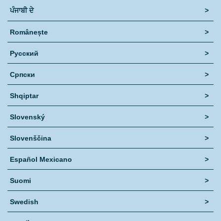
ਪੰਜਾਬੀ ਦੇ
>
Românește
>
Русский
>
Српски
>
Shqiptar
>
Slovenský
>
Slovenščina
>
Español Mexicano
>
Suomi
>
Swedish
>