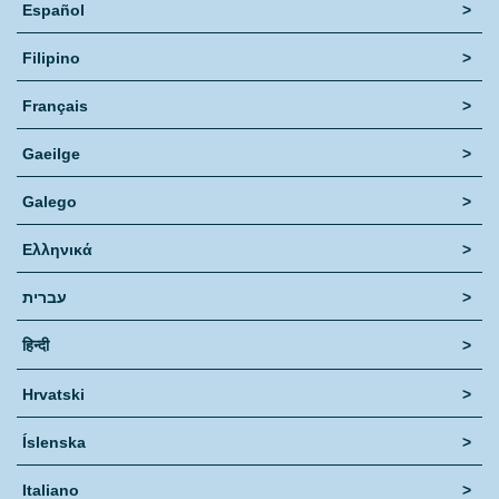
Español
>
Filipino
>
Français
>
Gaeilge
>
Galego
>
Ελληνικά
>
עברית
>
हिन्दी
>
Hrvatski
>
Íslenska
>
Italiano
>