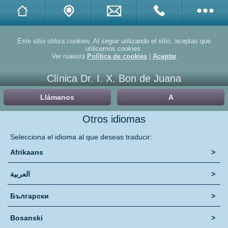
Twitter
Este sitio utiliza cookies. Al seguir utilizando el sitio, aceptas que
utilicemos cookies.
Ver nuestra
Política de cookies
|
Aceptar
Facebook
Clínica Dr. I. X. Bon de Juana
Linkedin
Llámanos
A
Yelp
Otros idiomas
Doctuo
Selecciona el idioma al que deseas traducir:
Afrikaans
>
Doctoralia
العربية
>
Promociones
Български
>
Compartir
Bosanski
>