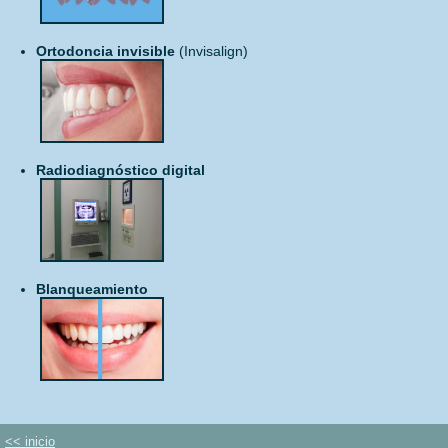
Ortodoncia invisible
(Invisalign)
Radiodiagnóstico digital
Blanqueamiento
<< inicio